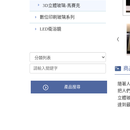
3D立體玻璃-馬賽克
數位印刷玻璃系列
LED衛浴鏡
商
隨著
產品搜尋
把人
立體
達到